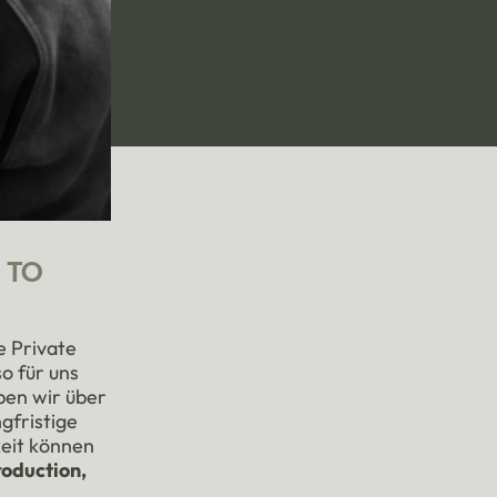
 TO
e Private
o für uns
aben wir über
gfristige
keit können
roduction,