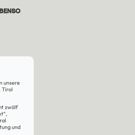
EBENSO
n unsere
 Tirol
mt zwölf
t“,
ral
itung und