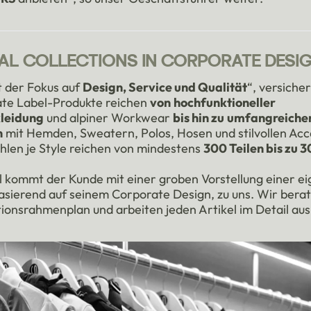
UAL COLLECTIONS IN CORPORATE DESI
gt der Fokus auf
Design, Service und Qualität
“, versicher
ate Label-Produkte reichen
von
hochfunktioneller
leidung
und alpiner Workwear
bis hin zu
umfangreiche
n
mit Hemden, Sweatern, Polos, Hosen und stilvollen Acc
hlen je Style reichen von mindestens
300 Teilen bis zu 
l kommt der Kunde mit einer groben Vorstellung einer e
basierend auf seinem Corporate Design, zu uns. Wir berat
tionsrahmenplan und arbeiten jeden Artikel im Detail aus