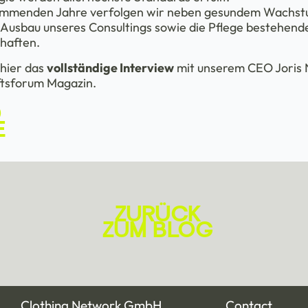
kommenden Jahre verfolgen wir neben gesundem Wachst
 Ausbau unseres Consultings sowie die Pflege bestehend
haften.
 hier das
vollständige Interview
mit unserem CEO Joris N
tsforum Magazin.
D
E
ZURÜCK
ZUM BLOG
Clothing Network GmbH
Contact