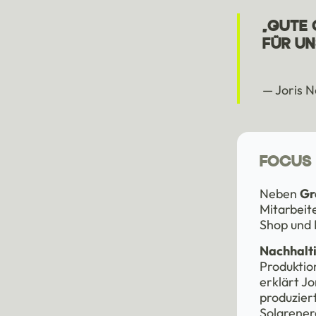
„GUTE 
FÜR UN
— Joris N
FOCUS 
Neben
Gr
Mitarbeit
Shop und 
Nachhaltig
Produktio
erklärt Jo
produzier
Solarener