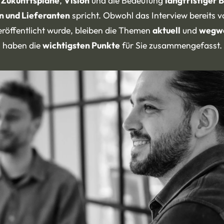
e
Zukunftspläne
,
Vision
und die Bedeutung
langfristiger 
n und Lieferanten
spricht. Obwohl das Interview bereits v
röffentlicht wurde, bleiben die Themen
aktuell
und
wegw
haben die
wichtigsten Punkte
für Sie zusammengefasst.