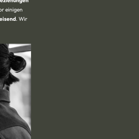
Beziehungen
or einigen
eisend
. Wir