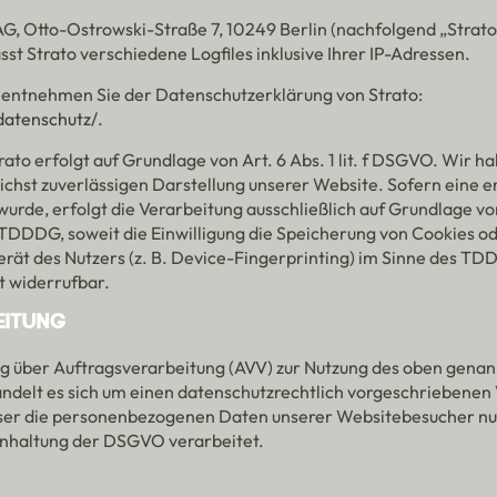
 AG, Otto-Ostrowski-Straße 7, 10249 Berlin (nachfolgend „Strat
st Strato verschiedene Logfiles inklusive Ihrer IP-Adressen.
 entnehmen Sie der Datenschutzerklärung von Strato:
datenschutz/
.
to erfolgt auf Grundlage von Art. 6 Abs. 1 lit. f DSGVO. Wir h
lichst zuverlässigen Darstellung unserer Website. Sofern eine 
urde, erfolgt die Verarbeitung ausschließlich auf Grundlage von A
TDDDG, soweit die Einwilligung die Speicherung von Cookies ode
rät des Nutzers (z. B. Device-Fingerprinting) im Sinne des TD
it widerrufbar.
EITUNG
g über Auftragsverarbeitung (AVV) zur Nutzung des oben gena
andelt es sich um einen datenschutzrechtlich vorgeschriebenen 
eser die personenbezogenen Daten unserer Websitebesucher nu
inhaltung der DSGVO verarbeitet.