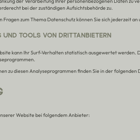
änkung der Verarbeitung Ihrer personenbezogenen Daten zu ve
erderecht bei der zuständigen Aufsichtsbehörde zu.
en Fragen zum Thema Datenschutz können Sie sich jederzeit an
 UND TOOLS VON DRITT­ANBIETERN
site kann Ihr Surf-Verhalten statistisch ausgewertet werden. 
yseprogrammen.
onen zu diesen Analyseprogrammen finden Sie in der folgenden
G
 unserer Website bei folgendem Anbieter: