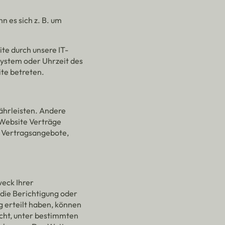
n es sich z. B. um
te durch unsere IT-
system oder Uhrzeit des
ite betreten.
währleisten. Andere
 Website Verträge
r Vertragsangebote,
weck Ihrer
die Berichtigung oder
g erteilt haben, können
echt, unter bestimmten