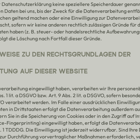
r Datenschutzerklärung keine speziellere Speicherdauer genann
 Daten bei uns, bis der Zweck für die Datenverarbeitung entfäl
chen geltend machen oder eine Einwilligung zur Datenverarbei
cht, sofern wir keine anderen rechtlich zulässigen Gründe für 
n haben (z. B. steuer- oder handelsrechtliche Aufbewahrungs
olgt die Löschung nach Fortfall dieser Gründe.
NWEISE ZU DEN RECHTSGRUNDLAGEN DER
TUNG AUF DIESER WEBSITE
nverarbeitung eingewilligt haben, verarbeiten wir Ihre person
s. 1 lit. a DSGVO bzw. Art. 9 Abs. 2 lit. a DSGVO, sofern beso
O verarbeitet werden. Im Falle einer ausdrücklichen Einwilligu
n in Drittstaaten erfolgt die Datenverarbeitung außerdem au
ern Sie in die Speicherung von Cookies oder in den Zugriff auf I
ice-Fingerprinting) eingewilligt haben, erfolgt die Datenverarbe
 1 TDDDG. Die Einwilligung ist jederzeit widerrufbar. Sind Ihre
 zur Durchführung vorvertraglicher Maßnahmen erforderlich, ve