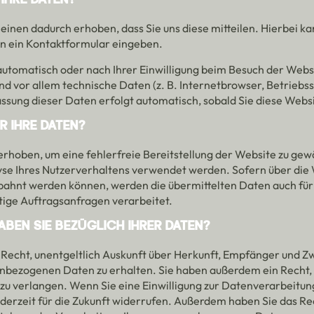
IHRE DATEN?
inen dadurch erhoben, dass Sie uns diese mitteilen. Hierbei kan
in ein Kontaktformular eingeben.
tomatisch oder nach Ihrer Einwilligung beim Besuch der Websi
nd vor allem technische Daten (z. B. Internetbrowser, Betriebs
assung dieser Daten erfolgt automatisch, sobald Sie diese Webs
 IHRE DATEN?
 erhoben, um eine fehlerfreie Bereitstellung der Website zu ge
se Ihres Nutzerverhaltens verwendet werden. Sofern über die
ahnt werden können, werden die übermittelten Daten auch fü
tige Auftragsanfragen verarbeitet.
BEN SIE BEZÜGLICH IHRER DATEN?
 Recht, unentgeltlich Auskunft über Herkunft, Empfänger und Z
bezogenen Daten zu erhalten. Sie haben außerdem ein Recht, 
zu verlangen. Wenn Sie eine Einwilligung zur Datenverarbeitun
jederzeit für die Zukunft widerrufen. Außerdem haben Sie das R