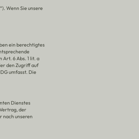
o“). Wenn Sie unsere
aben ein berechtigtes
entsprechende
rt. 6 Abs. 1 lit. a
r den Zugriff auf
DDG umfasst. Die
nnten Dienstes
Vertrag, der
r nach unseren